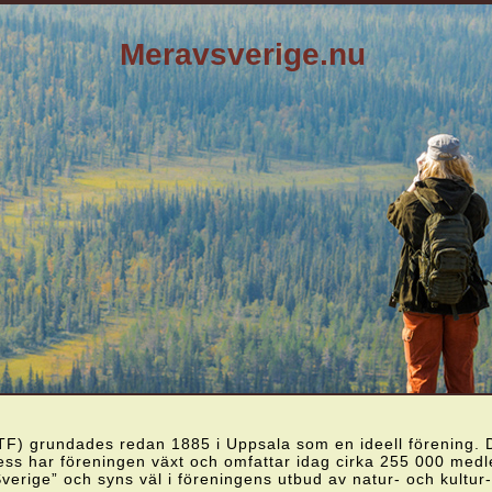
Meravsverige.nu
TF) grundades redan 1885 i Uppsala som en ideell förening. De
dess har föreningen växt och omfattar idag cirka 255 000 me
rige” och syns väl i föreningens utbud av natur- och kultur-