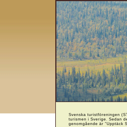
Svenska turistföreningen (S
turismen i Sverige. Sedan 
genomgående är ”Upptäck Sve