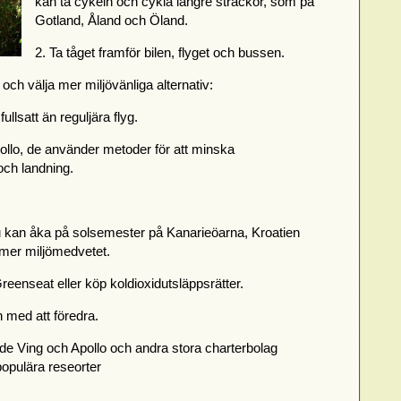
kan ta cykeln och cykla längre sträckor, som på
Gotland, Åland och Öland.
2. Ta tåget framför bilen, flyget och bussen.
och välja mer miljövänliga alternativ:
ullsatt än reguljära flyg.
pollo, de använder metoder för att minska
och landning.
u kan åka på solsemester på Kanarieöarna, Kroatien
ch mer miljömedvetet.
enseat eller köp koldioxidutsläppsrätter.
ch med att föredra.
 Både Ving och Apollo och andra stora charterbolag
populära reseorter