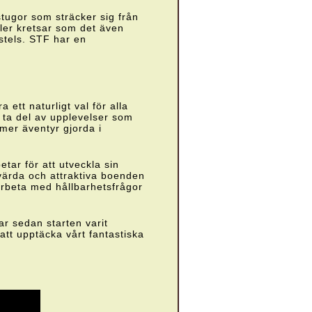
stugor som sträcker sig från
eller kretsar som det även
stels. STF har en
 ett naturligt val för alla
t ta del av upplevelser som
 mer äventyr gjorda i
betar för att utveckla sin
värda och attraktiva boenden
 arbeta med hållbarhetsfrågor
ar sedan starten varit
 att upptäcka vårt fantastiska