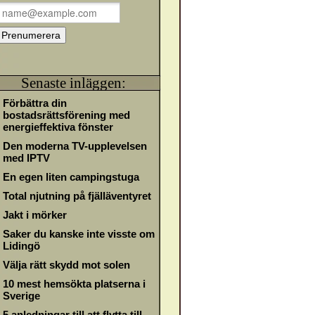
Senaste inläggen:
Förbättra din
bostadsrättsförening med
energieffektiva fönster
Den moderna TV-upplevelsen
med IPTV
En egen liten campingstuga
Total njutning på fjälläventyret
Jakt i mörker
Saker du kanske inte visste om
Lidingö
Välja rätt skydd mot solen
10 mest hemsökta platserna i
Sverige
5 anledningar till att flytta till