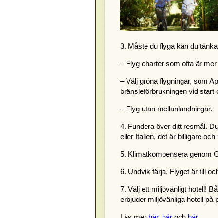
3. Måste du flyga kan du tänka 
– Flyg charter som ofta är mer f
– Välj gröna flygningar, som A
bränsleförbrukningen vid start 
– Flyg utan mellanlandningar.
4. Fundera över ditt resmål. D
eller Italien, det är billigare o
5. Klimatkompensera genom Gre
6. Undvik färja. Flyget är till o
7. Välj ett miljövänligt hotell!
erbjuder miljövänliga hotell på 
Läs mer
här
,
här
och
här
.