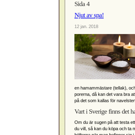
Sida 4
Njut av spa!
12 jan. 2018
en hamammästare (tellak), och
porerna, då kan det vara bra a
på det som kallas för navelste
Vart i Sverige finns det
Om du är sugen på att testa ett
du vill, så kan du köpa och ta
höfterna när man befinner sig i 