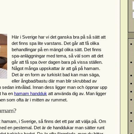
Här i Sverige har vi det ganska bra på så sätt att
det finns spa lite varstans. Det går att få olika
behandlingar på en mängd olika sätt. Det finns
spa-anläggningar med tema, så väl som att det
går att få spa över dagen bara på vissa ställen.
Något många uppskattar är att gå på hamam.
Det är en form av turkiskt bad kan man säga,
eller ångbad/bastu där man blir skrubbad av
 sedan intvålad. Innan dess ligger man och öppnar upp
tt ha en
hamam handduk
att använda dig av. Man ligger
nen som ofta är i mitten av rummet.
 hamam?
 hamam, i Sverige, så finns det ett par att välja på. Om
 med en pestemal. Det är de handdukar man sätter runt
det turkiska badet. De är ofta färgglada, men du hittar