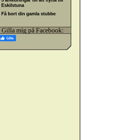
Eskilstuna
Få bort din gamla stubbe
Gilla mig på Facebook: