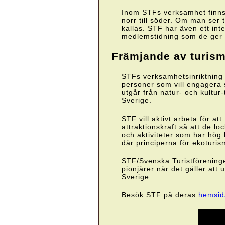
Inom STFs verksamhet finns d
norr till söder. Om man ser t
kallas. STF har även ett in
medlemstidning som de ger u
Främjande av turism
STFs verksamhetsinriktning ha
personer som vill engagera si
utgår från natur- och kultur-
Sverige.
STF vill aktivt arbeta för att
attraktionskraft så att de 
och aktiviteter som har hög 
där principerna för ekoturis
STF/Svenska Turistföreningen
pionjärer när det gäller att 
Sverige.
Besök STF på deras
hemsid