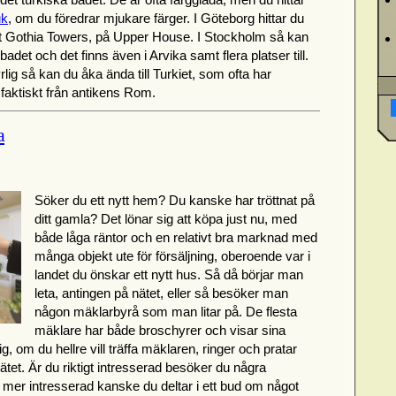
uk
, om du föredrar mjukare färger. I Göteborg hittar du
let Gothia Towers, på Upper House. I Stockholm så kan
et och det finns även i Arvika samt flera platser till.
ig så kan du åka ända till Turkiet, som ofta har
aktiskt från antikens Rom.
a
Söker du ett nytt hem? Du kanske har tröttnat på
ditt gamla? Det lönar sig att köpa just nu, med
både låga räntor och en relativt bra marknad med
många objekt ute för försäljning, oberoende var i
landet du önskar ett nytt hus. Så då börjar man
leta, antingen på nätet, eller så besöker man
någon mäklarbyrå som man litar på. De flesta
mäklare har både broschyrer och visar sina
dig, om du hellre vill träffa mäklaren, ringer och pratar
nätet. Är du riktigt intresserad besöker du några
nu mer intresserad kanske du deltar i ett bud om något