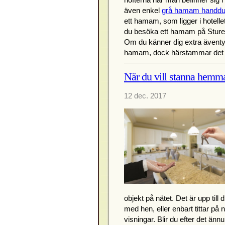
även enkel
grå hamam handd
ett hamam, som ligger i hotel
du besöka ett hamam på Sturebad
Om du känner dig extra äventyrl
hamam, dock härstammar det f
När du vill stanna hemm
12 dec. 2017
objekt på nätet. Det är upp till 
med hen, eller enbart tittar på 
visningar. Blir du efter det än