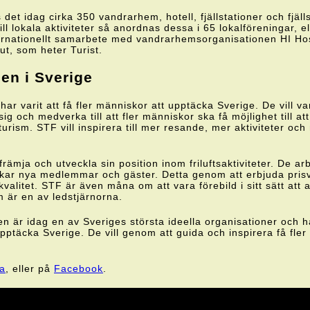
et idag cirka 350 vandrarhem, hotell, fjällstationer och fjäll
ill lokala aktiviteter så anordnas dessa i 65 lokalföreningar, 
ternationellt samarbete med vandrarhemsorganisationen HI Ho
t, som heter Turist.
en i Sverige
r varit att få fler människor att upptäcka Sverige. De vill vara
g och medverka till att fler människor ska få möjlighet till at
turism. STF vill inspirera till mer resande, mer aktiviteter och
 främja och utveckla sin position inom friluftsaktiviteter. De ar
lockar nya medlemmar och gäster. Detta genom att erbjuda pris
kvalitet. STF är även måna om att vara förebild i sitt sätt att
m är en av ledstjärnorna.
 är idag en av Sveriges största ideella organisationer och h
upptäcka Sverige. De vill genom att guida och inspirera få fler
a
, eller på
Facebook
.