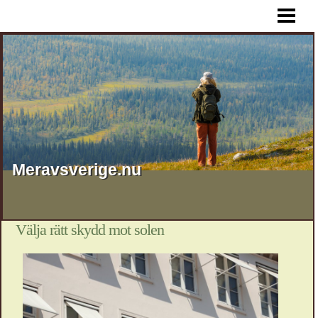
HEM
Meravsverige.nu
Välja rätt skydd mot solen