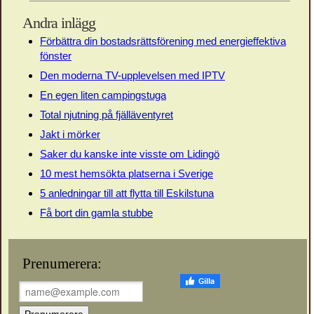
Andra inlägg
Förbättra din bostadsrättsförening med energieffektiva
fönster
Den moderna TV-upplevelsen med IPTV
En egen liten campingstuga
Total njutning på fjälläventyret
Jakt i mörker
Saker du kanske inte visste om Lidingö
10 mest hemsökta platserna i Sverige
5 anledningar till att flytta till Eskilstuna
Få bort din gamla stubbe
Prenumerera: