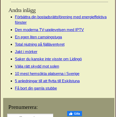
Andra inlägg
Förbättra din bostadsrättsförening med energieffektiva
fönster
Den moderna TV-upplevelsen med IPTV
En egen liten campingstuga
Total njutning på fjälläventyret
Jakt i mörker
Saker du kanske inte visste om Lidingö
Välja rätt skydd mot solen
10 mest hemsökta platserna i Sverige
5 anledningar till att flytta till Eskilstuna
Få bort din gamla stubbe
Prenumerera: