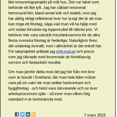
litet renoveringsprojekt på mitt hus. Det var taket som
behövde ett litet lyft. Jag har såklart renoverat
hemmavid förr, bland annat kök och toalett, men jag
har aldrig riktigt reflekterat över hur lyxigt det är att man
kan ringa ett företag, säga vad man vill ha hjälp med
och sedan förvänta sig toppresultat till rättvist pris. Vi
behöver inte vara särskilt misstänksamma för de allra
flesta svenska företag är hederliga. Naturligtvis finns
det undantag överallt, men i allmänhet är det enkelt här.
För takprojektet anlitade jag
mht-syd.se
och precis
som jag räknade med levererade de förstklassig
service och fantastiskt resultat.
Om man jämför detta med det jag hör från min bror
som är bosatt i Grekland, där man hela tiden måste
vara på sin vakt när man anlitar hantverkare och
byggföretag - och helst vara närvarande och se över
arbetsprocessen själv - så inser man vilken hög
standard vi är bortskämda med.
7 mars 2019