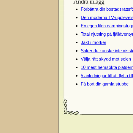
Andra inlägg
Förbättra din bostadsrättsf
Den moderna TV-upplevel
En egen liten campingstug
Total njutning på fjälläventy
Jakt i mörker
Saker du kanske inte visst
Välja rätt skydd mot solen
10 mest hemsökta platsern
5 anledningar till att flytta t
Få bort din gamla stubbe