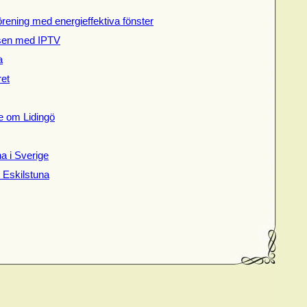
örening med energieffektiva fönster
sen med IPTV
a
ret
e om Lidingö
a i Sverige
ill Eskilstuna