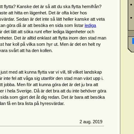
tt flytta? Kanske det är så att du ska flytta hemifrån?
aste att hitta en lägenhet. Det är ofta köer hos
ärdar. Sedan är det inte så lätt heller kanske att veta
an göra då är att besöka en sida som listar
lediga
är det lätt att söka runt efter lediga lägenheter och
eter. Det är alltid enklast att flytta inom den stad man
st har koll på vilka som hyr ut. Men är det en helt ny
t vara svårt att ha den kollen.
ust med att kunna flytta var vi vill, till vilket landskap
r inte fel att våga sig utanför den stad man växt upp i.
tt jobba. Men för att kunna göra det är det ju bra att
er i hela Sverige. Då är det bra att du inte behöver göra
sida som gjort det åt dig redan. Det är bara att besöka
an få en bra lista på hyresvärdar.
2 aug. 2019