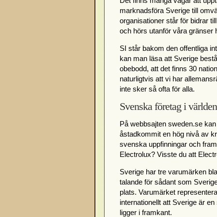
Det finns många vägar att uppt
marknadsföra Sverige till omv
organisationer står för bidrar 
och hörs utanför våra gränser h
SI står bakom den offentliga i
kan man läsa att Sverige bestå
obebodd, att det finns 30 nati
naturligtvis att vi har allemans
inte sker så ofta för alla.
Svenska företag i världen
På webbsajten sweden.se kan ma
åstadkommit en hög nivå av kre
svenska uppfinningar och fram
Electrolux? Visste du att Elect
Sverige har tre varumärken bl
talande för sådant som Sverige ä
plats. Varumärket representera
internationellt att Sverige är e
ligger i framkant.