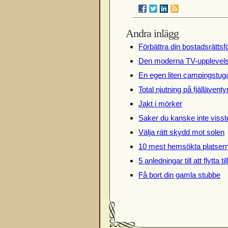
Andra inlägg
Förbättra din bostadsrättsf
Den moderna TV-upplevel
En egen liten campingstug
Total njutning på fjälläventy
Jakt i mörker
Saker du kanske inte visst
Välja rätt skydd mot solen
10 mest hemsökta platsern
5 anledningar till att flytta t
Få bort din gamla stubbe