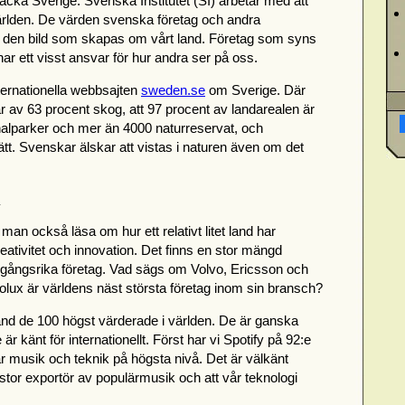
äcka Sverige. Svenska Institutet (SI) arbetar med att
ärlden. De värden svenska företag och andra
till den bild som skapas om vårt land. Företag som syns
ar ett visst ansvar för hur andra ser på oss.
nternationella webbsajten
sweden.se
om Sverige. Där
r av 63 procent skog, att 97 procent av landarealen är
onalparker och mer än 4000 naturreservat, och
rätt. Svenskar älskar att vistas i naturen även om det
n också läsa om hur ett relativt litet land har
ativitet och innovation. Det finns en stor mängd
gångsrika företag. Vad sägs om Volvo, Ericsson och
rolux är världens näst största företag inom sin bransch?
and de 100 högst värderade i världen. De är ganska
r känt för internationellt. Först har vi Spotify på 92:e
r musik och teknik på högsta nivå. Det är välkänt
n stor exportör av populärmusik och att vår teknologi