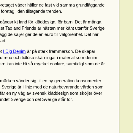
öretaget växer håller de fast vid samma grundläggande
öretag i den tilltagande trenden.
amgångsrikt land för kläddesign, för barn. Det är många
et Tao and Friends är nästan mer känt utanför Sverige
lagg de säljer ger de en euro till välgörenhet. Det har
art.
et
I Dig Denim
är på stark frammarsch. De skapar
 rena och tidlösa skärningar i material som denim,
barn kan inte bli så mycket coolare, samtidigt som de är
märken vänder sig till en ny generation konsumenter
av Sverige är i linje med de naturbevarande värden som
e får en ny våg av svensk kläddesign som sköljer över
 landet Sverige och det Sverige står för.