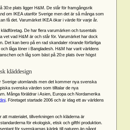
på 30:e plats ligger H&M. De står för framgångsrik
land om IKEA utanför Sverige men det är så många som
n få det. Varumärket IKEA ökar i värde för varje år.
 klädföretag. De har flera varumärken och tusentals
lla vet vad H&M är och står för. Varumärket har dock
n. Det kan bero på en rad skandaler rörande förfärliga
n och låga löner i Bangladesh. H&M har varit världens
anschen och låg som bäst på 20:e plats över högst
nsk kläddesign
för Sverige utomlands men det kommer nya svenska
ypiska svenska värden som tilltalar de nya
arn. Många föräldrar i Asien, Europa och Nordamerika
dini
. Företaget startade 2006 och är idag ett av världens
 att materialet, tillverkningen och kläderna är
standarderna för ekologisk, etisk och giftfri produktion.
esentant för svenskarnas kärlek till naturen än något