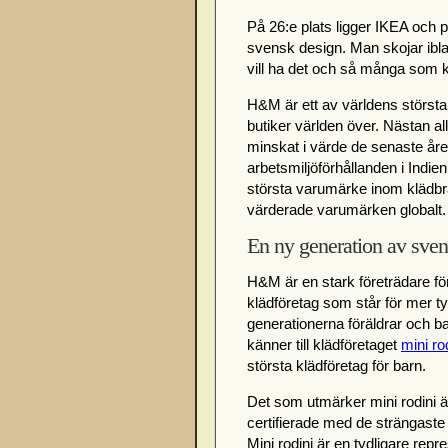
På 26:e plats ligger IKEA och 
svensk design. Man skojar ib
vill ha det och så många som ka
H&M är ett av världens största
butiker världen över. Nästan a
minskat i värde de senaste åre
arbetsmiljöförhållanden i Indie
största varumärke inom klädbr
värderade varumärken globalt.
En ny generation av sve
H&M är en stark företrädare 
klädföretag som står för mer t
generationerna föräldrar och b
känner till klädföretaget
mini ro
största klädföretag för barn.
Det som utmärker mini rodini är
certifierade med de strängaste 
Mini rodini är en tydligare repr