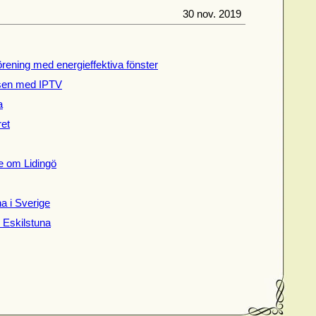
30 nov. 2019
örening med energieffektiva fönster
sen med IPTV
a
ret
e om Lidingö
a i Sverige
ill Eskilstuna