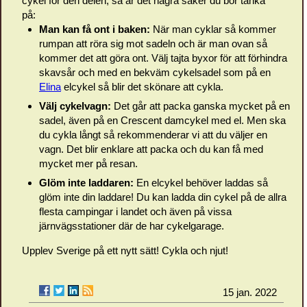
cykel för den delen, så är det några saker du bör tänka
på:
Man kan få ont i baken:
När man cyklar så kommer
rumpan att röra sig mot sadeln och är man ovan så
kommer det att göra ont. Välj tajta byxor för att förhindra
skavsår och med en bekväm cykelsadel som på en
Elina
elcykel så blir det skönare att cykla.
Välj cykelvagn:
Det går att packa ganska mycket på en
sadel, även på en Crescent damcykel med el. Men ska
du cykla långt så rekommenderar vi att du väljer en
vagn. Det blir enklare att packa och du kan få med
mycket mer på resan.
Glöm inte laddaren:
En elcykel behöver laddas så
glöm inte din laddare! Du kan ladda din cykel på de allra
flesta campingar i landet och även på vissa
järnvägsstationer där de har cykelgarage.
Upplev Sverige på ett nytt sätt! Cykla och njut!
15 jan. 2022