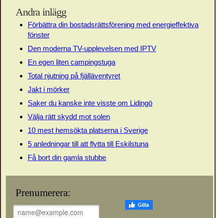
Andra inlägg
Förbättra din bostadsrättsförening med energieffektiva
fönster
Den moderna TV-upplevelsen med IPTV
En egen liten campingstuga
Total njutning på fjälläventyret
Jakt i mörker
Saker du kanske inte visste om Lidingö
Välja rätt skydd mot solen
10 mest hemsökta platserna i Sverige
5 anledningar till att flytta till Eskilstuna
Få bort din gamla stubbe
Prenumerera: